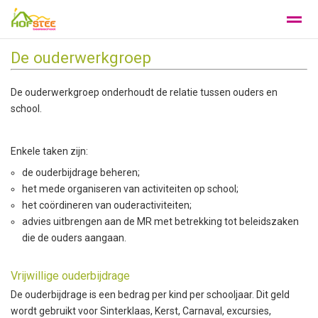
De ouderwerkgroep
Wat maakt de Hofstee bijzonder
Privacy
Klachtenregeling
De ouderwerkgroep onderhoudt de relatie tussen ouders en
school.
Home
Foto's
Facebook
X
Zo
Enkele taken zijn:
de ouderbijdrage beheren;
het mede organiseren van activiteiten op school;
het coördineren van ouderactiviteiten;
advies uitbrengen aan de MR met betrekking tot beleidszaken
die de ouders aangaan.
Vrijwillige ouderbijdrage
De ouderbijdrage is een bedrag per kind per schooljaar. Dit geld
wordt gebruikt voor Sinterklaas, Kerst, Carnaval, excursies,