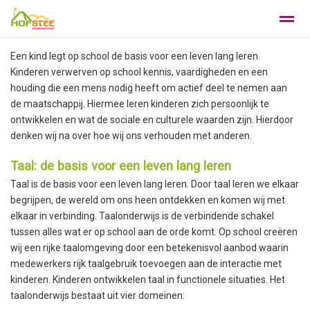
Een kind legt op school de basis voor een leven lang leren.
Wat maakt de Hofstee bijzonder
Privacy
Klachtenregeling
Kinderen verwerven op school kennis, vaardigheden en een
houding die een mens nodig heeft om actief deel te nemen aan
de maatschappij. Hiermee leren kinderen zich persoonlijk te
Home
Foto's
Facebook
X
Zo
ontwikkelen en wat de sociale en culturele waarden zijn. Hierdoor
denken wij na over hoe wij ons verhouden met anderen.
Taal: de basis voor een leven lang leren
Taal is de basis voor een leven lang leren. Door taal leren we elkaar
begrijpen, de wereld om ons heen ontdekken en komen wij met
elkaar in verbinding. Taalonderwijs is de verbindende schakel
tussen alles wat er op school aan de orde komt. Op school creëren
wij een rijke taalomgeving door een betekenisvol aanbod waarin
medewerkers rijk taalgebruik toevoegen aan de interactie met
kinderen. Kinderen ontwikkelen taal in functionele situaties. Het
taalonderwijs bestaat uit vier domeinen: