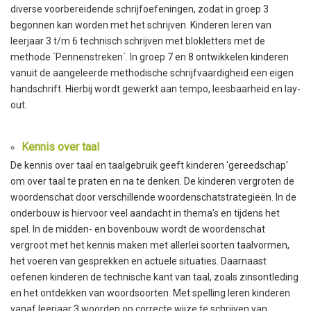
diverse voorbereidende schrijfoefeningen, zodat in groep 3
begonnen kan worden met het schrijven. Kinderen leren van
leerjaar 3 t/m 6 technisch schrijven met blokletters met de
methode ´Pennenstreken´. In groep 7 en 8 ontwikkelen kinderen
vanuit de aangeleerde methodische schrijfvaardigheid een eigen
handschrift. Hierbij wordt gewerkt aan tempo, leesbaarheid en lay-
out.
Kennis over taal
De kennis over taal en taalgebruik geeft kinderen 'gereedschap'
om over taal te praten en na te denken. De kinderen vergroten de
woordenschat door verschillende woordenschatstrategieën. In de
onderbouw is hiervoor veel aandacht in thema’s en tijdens het
spel. In de midden- en bovenbouw wordt de woordenschat
vergroot met het kennis maken met allerlei soorten taalvormen,
het voeren van gesprekken en actuele situaties. Daarnaast
oefenen kinderen de technische kant van taal, zoals zinsontleding
en het ontdekken van woordsoorten. Met spelling leren kinderen
vanaf leerjaar 3 woorden op correcte wijze te schrijven van