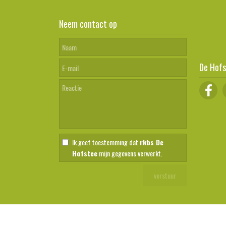
Neem contact op
De Hofs
Ik geef toestemming dat
rkbs De
Hofstee
mijn gegevens verwerkt.
Copyright 2026 - rkbs De Hofstee
Inloggen
| SdH Vormgeving -
/Team4School - Vormgevers