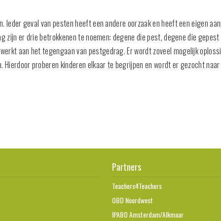
n
n. Ieder geval van pesten heeft een andere oorzaak en heeft een eigen aan
rag zijn er drie betrokkenen te noemen: degene die pest, degene die gepes
erkt aan het tegengaan van pestgedrag. Er wordt zoveel mogelijk oplossin
n. Hierdoor proberen kinderen elkaar te begrijpen en wordt er gezocht naar
l
Partners
Teachers4Teachers
OBD Noordwest
IPABO Amsterdam/Alkmaar