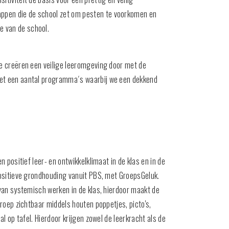
appen die de school zet om pesten te voorkomen en
e van de school.
We creëren een veilige leeromgeving door met de
 met een aantal programma´s waarbij we een dekkend
 positief leer- en ontwikkelklimaat in de klas en in de
ositieve grondhouding vanuit PBS, met GroepsGeluk.
an systemisch werken in de klas, hierdoor maakt de
roep zichtbaar middels houten poppetjes, picto's,
l op tafel. Hierdoor krijgen zowel de leerkracht als de