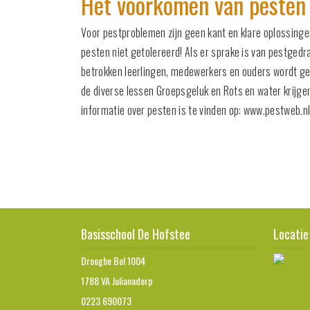
Het voorkomen van peste
Voor pestproblemen zijn geen kant en klare oplossinge
pesten niet getolereerd! Als er sprake is van pestged
betrokken leerlingen, medewerkers en ouders wordt gew
de diverse lessen Groepsgeluk en Rots en water krijge
informatie over pesten is te vinden op: www.pestweb.n
Basisschool De Hofstee
Locatie
Drooghe Bol 1004
1788 VA Julianadorp
0223 690073