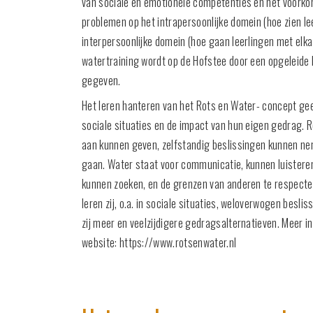
van sociale en emotionele competenties en het voork
problemen op het intrapersoonlijke domein (hoe zien lee
interpersoonlijke domein (hoe gaan leerlingen met elka
watertraining wordt op de Hofstee door een opgeleide 
gegeven.
Het leren hanteren van het Rots en Water- concept geef
sociale situaties en de impact van hun eigen gedrag. 
aan kunnen geven, zelfstandig beslissingen kunnen n
gaan. Water staat voor communicatie, kunnen luistere
kunnen zoeken, en de grenzen van anderen te respect
leren zij, o.a. in sociale situaties, weloverwogen besl
zij meer en veelzijdigere gedragsalternatieven. Meer in
website: https://www.rotsenwater.nl