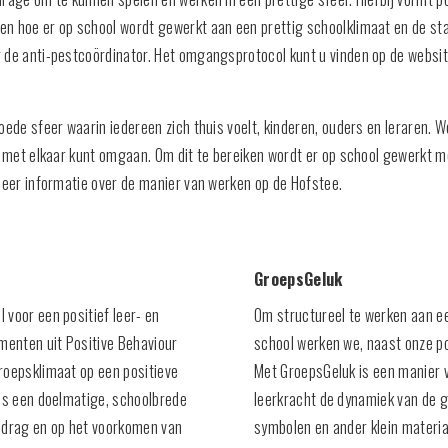
en hoe er op school wordt gewerkt aan een prettig schoolklimaat en de st
 de anti-pestcoördinator. Het omgangsprotocol kunt u vinden op de websit
oede sfeer waarin iedereen zich thuis voelt, kinderen, ouders en leraren. 
ze met elkaar kunt omgaan. Om dit te bereiken wordt er op school gewerkt
meer informatie over de manier van werken op de Hofstee.
GroepsGeluk
 voor een positief leer- en
Om structureel te werken aan een
menten uit Positive Behaviour
school werken we, naast onze p
roepsklimaat op een positieve
Met GroepsGeluk is een manier v
 is een doelmatige, schoolbrede
leerkracht de dynamiek van de g
gedrag en op het voorkomen van
symbolen en ander klein materiaa