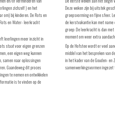
omen en/of verminderen van
De eerste weken aan het begin
rlingen zichzelf ) en het
Deze weken zijn bij uitstek ges
ar om) bij kinderen. De Rots en
groepsvorming en fijne sfeer. Le
Rots en Water- leerkracht
de kerstvakantie kan met name 
groep: De leerkracht is dan met 
moment om weer extra aandacht 
t leerlingen meer inzicht in
Rots staat voor eigen grenzen
Op de Hofstee wordt er veel aa
emen, een eigen weg kunnen
middel van het bespreken van de
n, samen naar oplossingen
in het kader van de Gouden- en Z
eren. Gaandeweg dit proces
samenwerkingsvormen ingezet t
issingen te nemen en ontwikkelen
formatie is te vinden op de