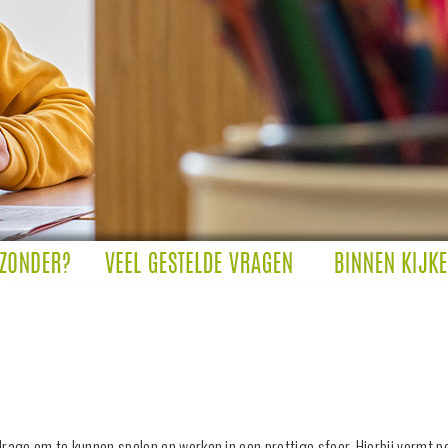
age om te kunnen spelen en werken in een prettige sfeer. Hierbij vormt posi